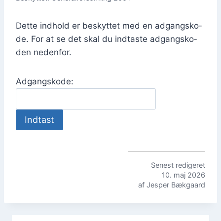
Det­te ind­hold er beskyt­tet med en adgangs­ko­
de. For at se det skal du ind­ta­ste adgangs­ko­
den neden­for.
Adgangs­ko­de:
Sene­st redi­ge­ret
10. maj 2026
af Jes­per Bæk­gaard