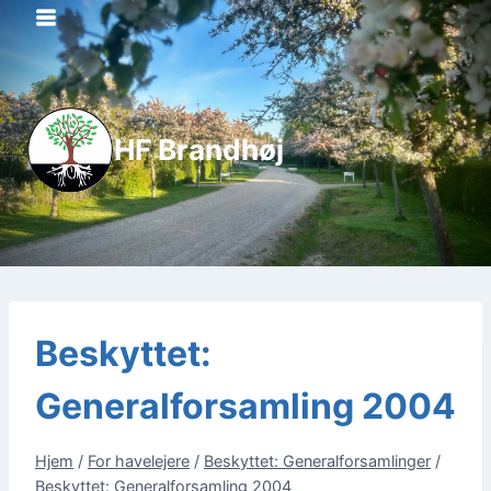
Fortsæt
til
indhold
HF Brandhøj
Beskyttet:
Generalforsamling 2004
Hjem
/
For havelejere
/
Beskyttet: Generalforsamlinger
/
Beskyttet: Generalforsamling 2004