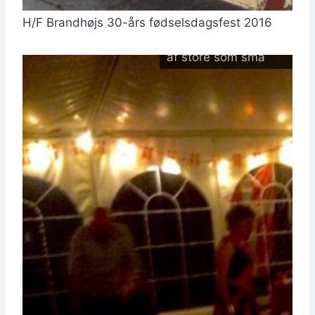
H/F Brand­højs 30-års fød­sels­dags­fest 2016
Og dan­set blev der
af sto­re som små