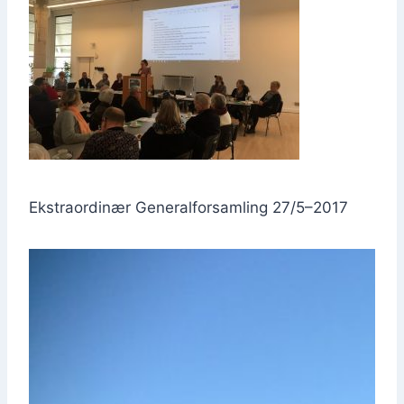
Ekstra­or­di­nær Gene­ral­for­sam­ling 27/5–2017