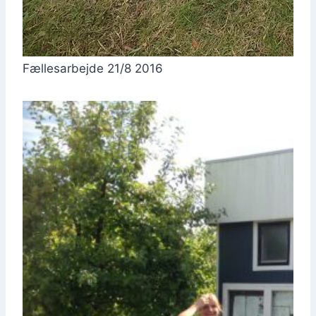
Fæl­les­ar­bej­de 21/8 2016