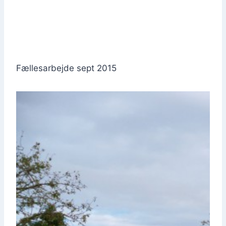
Fæl­les­ar­bej­de sept 2015