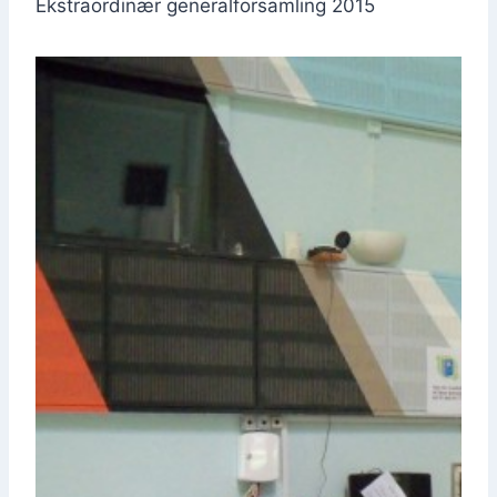
Ekstra­or­di­nær gene­ral­for­sam­ling 2015