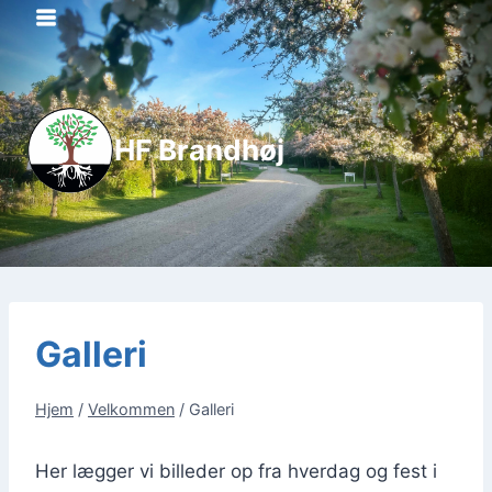
Fortsæt
til
indhold
HF Brandhøj
Galleri
Hjem
/
Velkommen
/
Galleri
Her læg­ger vi bil­le­der op fra hver­dag og fest i