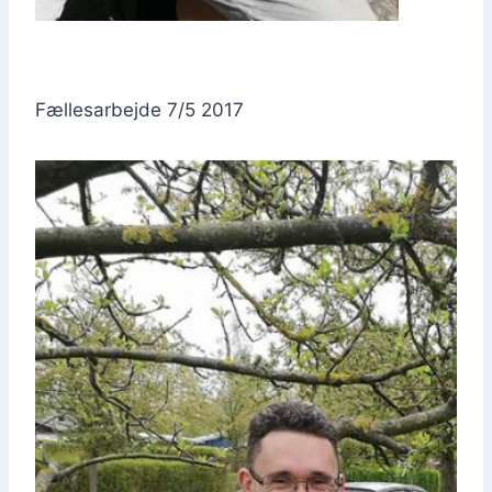
Fæl­les­ar­bej­de 7/5 2017