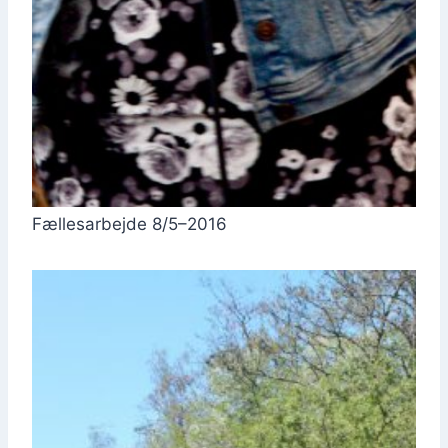
Og så spil­ler Sahra
Da Silva og band op
til dans
Fæl­les­ar­bej­de 8/5–2016