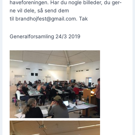
have­for­e­nin­gen. Har du nog­le bil­le­der, du ger­
ne vil dele, så send dem
til brandhojfest@gmail.com. Tak
Gene­ral­for­sam­ling 24/3 2019