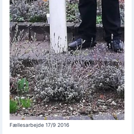
Fæl­les­ar­bej­de 17/9 2016