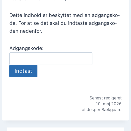
Det­te ind­hold er beskyt­tet med en adgangs­ko­
de. For at se det skal du ind­ta­ste adgangs­ko­
den neden­for.
Adgangs­ko­de:
Sene­st redi­ge­ret
10. maj 2026
af Jes­per Bæk­gaard