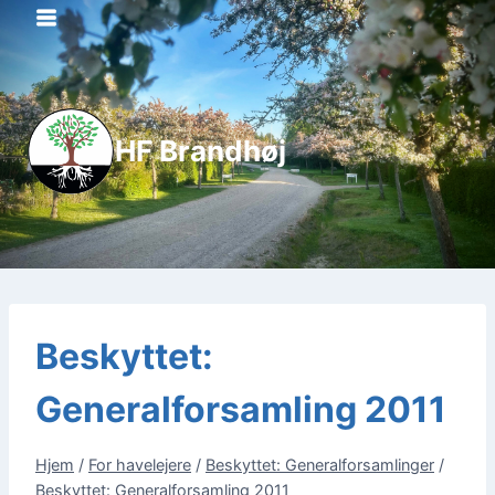
Fortsæt
til
indhold
HF Brandhøj
Beskyttet:
Generalforsamling 2011
Hjem
/
For havelejere
/
Beskyttet: Generalforsamlinger
/
Beskyttet: Generalforsamling 2011