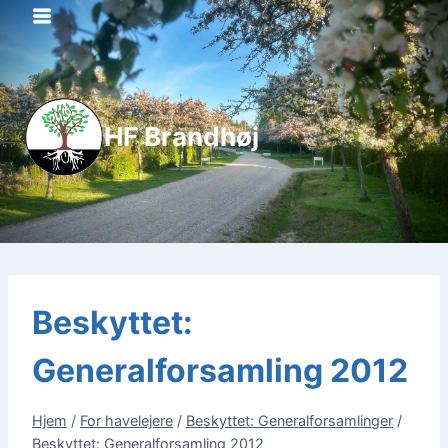
Fortsæt
til
indhold
HF Brandhøj
Beskyttet:
Generalforsamling 2012
Hjem
/
For havelejere
/
Beskyttet: Generalforsamlinger
/
Beskyttet: Generalforsamling 2012