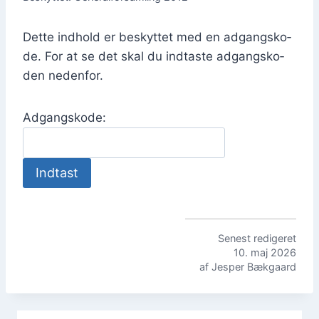
Det­te ind­hold er beskyt­tet med en adgangs­ko­
de. For at se det skal du ind­ta­ste adgangs­ko­
den neden­for.
Adgangs­ko­de:
Sene­st redi­ge­ret
10. maj 2026
af Jes­per Bæk­gaard