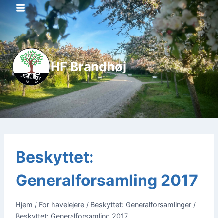
Fortsæt
til
indhold
HF Brandhøj
Beskyttet:
Generalforsamling 2017
Hjem
/
For havelejere
/
Beskyttet: Generalforsamlinger
/
Beskyttet: Generalforsamling 2017