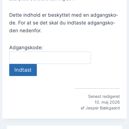
Det­te ind­hold er beskyt­tet med en adgangs­ko­
de. For at se det skal du ind­ta­ste adgangs­ko­
den neden­for.
Adgangs­ko­de:
Sene­st redi­ge­ret
10. maj 2026
af Jes­per Bæk­gaard