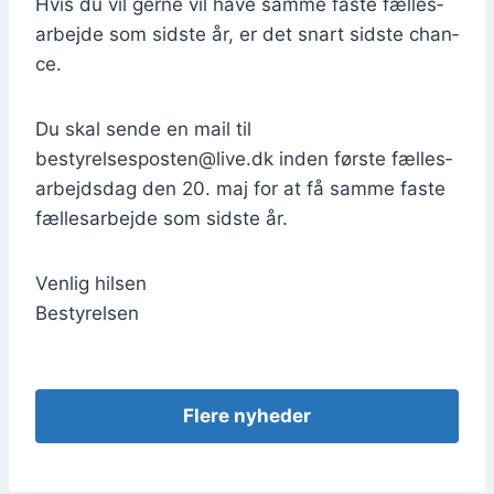
Hvis du vil ger­ne vil have sam­me faste fæl­les­
ar­bej­de som sid­ste år, er det snart sid­ste chan­
ce.
Du skal sen­de en mail til
bestyrelsesposten@live.dk inden før­ste fæl­les­
ar­bejds­dag den 20. maj for at få sam­me faste
fæl­les­ar­bej­de som sid­ste år.
Ven­lig hil­sen
Besty­rel­sen
Fle­re nyhe­der