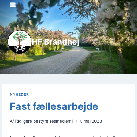
Fortsæt
til
indhold
HF Brandhøj
NYHEDER
Fast fællesarbejde
Af
[tidligere bestyrelsesmedlem]
7. maj 2023