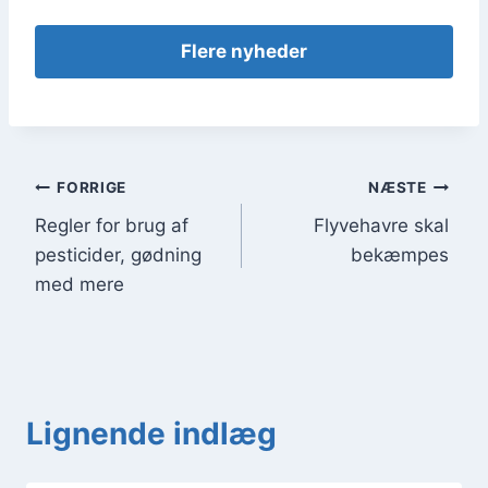
Fle­re nyhe­der
Indlægsnavigation
FORRIGE
NÆSTE
Regler for brug af
Flyvehavre skal
pesticider, gødning
bekæmpes
med mere
Lignende indlæg