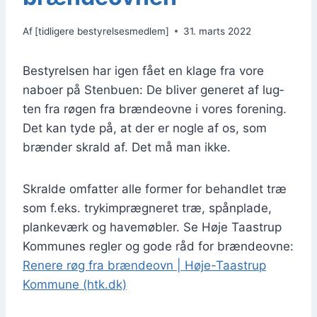
Af
[tidligere bestyrelsesmedlem]
31. marts 2022
Besty­rel­sen har igen fået en kla­ge fra vore
nabo­er på Sten­bu­en: De bli­ver gene­ret af lug­
ten fra røgen fra bræn­de­ov­ne i vores for­e­ning.
Det kan tyde på, at der er nog­le af os, som
bræn­der skrald af. Det må man ikke.
Skral­de omfat­ter alle for­mer for behand­let træ
som f.eks. try­kim­præg­ne­ret træ, spå­n­pla­de,
plan­ke­værk og have­møb­ler. Se Høje Taa­strup
Kom­mu­nes reg­ler og gode råd for bræn­de­ov­ne:
Rene­re røg fra bræn­de­ovn | Høje-Taa­strup
Kom­mu­ne (htk.dk)