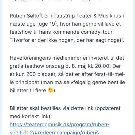
Ruben Sølt­oft er i Taa­strup Tea­ter & Musik­hus i
næste uge (uge 19), hvor han ger­ne vil lave et
tests­how til hans kom­men­de come­dy-tour:
“Hvor­for er der ikke nogen, der har sagt noget”.
Have­for­e­nin­gens med­lem­mer er invi­te­ret til det
gra­tis test­how ons­dag d. 8. maj kl. 20.00. Der
er kun 200 plad­ser, så det er efter først-til-møl­
le prin­cip­pet (man må selv­føl­ge­lig ger­ne bestil­le
bil­let­ter til fle­re
)
Bil­let­ter skal bestil­les via det­te link (opda­te­ret
med kor­rekt link):
https://teaterogmusik.dk/program/ruben-
soeltoft‑2/#redeemcampaign/rubens