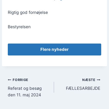
Rig­tig god for­nø­jel­se
Besty­rel­sen
Fle­re nyhe­der
Indlægsnavigation
FORRIGE
NÆSTE
Referat og besøg
FÆLLESARBEJDE
den 11. maj 2024